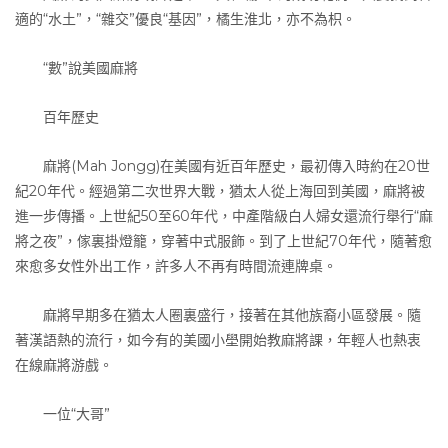
適的“水土”，“雜交”優良“基因”，橘生淮北，亦不為枳。
“數”說美國麻將
百年歷史
麻將(Mah Jongg)在美國有近百年歷史，最初傳入時約在20世
紀20年代。經過第二次世界大戰，猶太人從上海回到美國，麻將被
進一步傳播。上世紀50至60年代，中產階級白人婦女還流行舉行“麻
將之夜”，傢裏掛燈籠，穿著中式服飾。到了上世紀70年代，隨著愈
來愈多女性外出工作，許多人不再有時間流連牌桌。
麻將早期多在猶太人圈裏盛行，接著在其他族裔小區發展。隨
著漢語熱的流行，如今有的美國小壆開始教麻將課，年輕人也熱衷
在線麻將游戲。
一位“大哥”