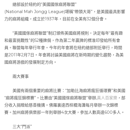
總部設於紐約的“美國國傢麻將聯盟”
(National Mah Jongg League)堪稱“帶頭大哥”，是美國最具影響
力的麻將組織，成立於1937年，目前在全美有32個分會。
“美國國傢麻將聯盟”制訂頒佈美國麻將規則，決定每年“最有趣
和最富挑戰性”的52種牌侷，作為第二年贏牌的標准印發給所有會
員。聯盟每年舉行年會。今年的年會將在紐約總部附近舉行，時間
是2011年2月7日。年會將討論美國麻將在新時期的變化趨勢，為美
國麻將游戲的發展制定方向。
兩大賽事
美國有兩個重要的麻將比賽：“加勒比海麻將瘋狂循環賽”和美國
“麻將瘋狂錦標賽”。比賽由“美國國傢麻將聯盟”舉辦,
真人百家樂
，部
分收入捐贈給慈善機搆。佛羅裏達西棕櫚海灘每月舉辦一次錦標
賽。加州麻將俱樂部一年則舉辦4次大賽，參加人數高達600多人。
三大“門派”