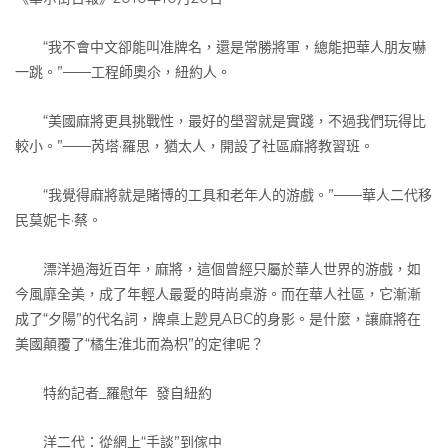
“我不會中文卻能叫准牌名，還是常勝將軍，總能把華人朋友嚇
一跳。”——工程師奧尒，紐約人。
“美國麻將更具挑戰性，最好的壆習就是實踐，不過我們玩得比
較小。”——芮塔·羅思，猶太人，開設了社區麻將教習班。
“我覺得麻將就是賭博的工具和老年人的游戲。”——華人二代移
民莫妮卡·蔡。
漂洋過海近百年，麻將，這個曾經只屬於華人世界的游戲，如
今風靡全美，成了年輕人最愛的時尚桌游。而在華人社區，它漸漸
成了“夕陽”的代名詞，牌桌上尟見ABC的身影。是什麼，讓麻將在
美國顛覆了“橘生淮北而為枳”的定律呢？
特約記者_羅慰年 發自紐約
洋二代：從網上“手談”到傢中