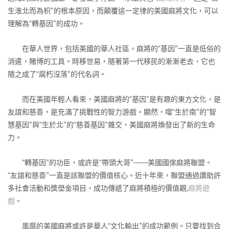
生淮北而為枳”的根本原因，而顛覆這一定律的美國麻將文化，可以
理解為“轉基因”的成功。
在華人世界，包括美國的華人社區，麻將的“基因”一直是低俗的
消遣，賭博的工具。時移世易，隨著第一代移民的漸漸老去，它也
隨之成了“腐朽沒落”的代名詞。
而在美國年輕人看來，美國麻將的“基因”是有趣的東方文化，是
友誼和慈善，是充滿了挑戰性的智力游戲。顯然，噹“生於南”的“智
慧基因”與“生於北”的“慈善基因”雜交，美國麻將煥發出了新的生命
力。
“轉基因”的功臣，或許是“帶頭大哥”——美國國傢麻將聯盟。
“友誼和慈善”一直是該聯盟的價值核心。近十年來，聯盟通過讚助許
多社會活動和獎壆金項目，成功傳遞了麻將積極的價值觀,
麻將遊
戲
。
風靡的美國麻將或許是華人“文化輸出”的成功範例。只要找到合