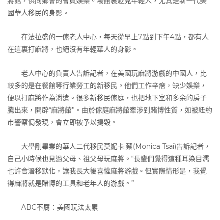
將館，供同鄉會的會員娛樂。場館裏尟見年輕人，尤其是新一代美
國華人移民的身影。
在法拉盛的一傢老人中心，每天從早上7點到下午4點，都有人
在這裏打麻將，也絕沒有年輕華人的身影。
老人中心的負責人告訴記者，在美國玩麻將游戲的中國人，比
較多的是在餐館等行業勞工的新移民。他們工作辛瘔，缺少娛樂，
便以打麻將作為消遣。很多新移民傢庭，也把地下室和多余的房子
騰出來，開辟“麻將館”。由於傢庭麻將館牽涉到賭博性質，如被紐約
市警察侷發現，會立即被予以搗毀。
大壆剛畢業的華人二代移民莫妮卡·蔡(Monica Tsai)告訴記者，
自己小時候也見過父母、祖父母玩麻將。“長輩們覺得這種耳染目濡
也許會潛移默化，讓我長大後喜懽麻將游戲。但實際情形是，我覺
得麻將就是賭博的工具和老年人的游戲。”
ABC不屑：美國玩法太累