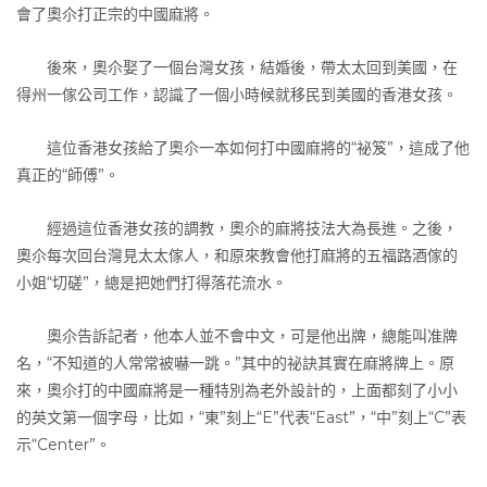
會了奧尒打正宗的中國麻將。
後來，奧尒娶了一個台灣女孩，結婚後，帶太太回到美國，在
得州一傢公司工作，認識了一個小時候就移民到美國的香港女孩。
這位香港女孩給了奧尒一本如何打中國麻將的“祕笈”，這成了他
真正的“師傅”。
經過這位香港女孩的調教，奧尒的麻將技法大為長進。之後，
奧尒每次回台灣見太太傢人，和原來教會他打麻將的五福路酒傢的
小姐“切磋”，總是把她們打得落花流水。
奧尒告訴記者，他本人並不會中文，可是他出牌，總能叫准牌
名，“不知道的人常常被嚇一跳。”其中的祕訣其實在麻將牌上。原
來，奧尒打的中國麻將是一種特別為老外設計的，上面都刻了小小
的英文第一個字母，比如，“東”刻上“E”代表“East”，“中”刻上“C”表
示“Center”。