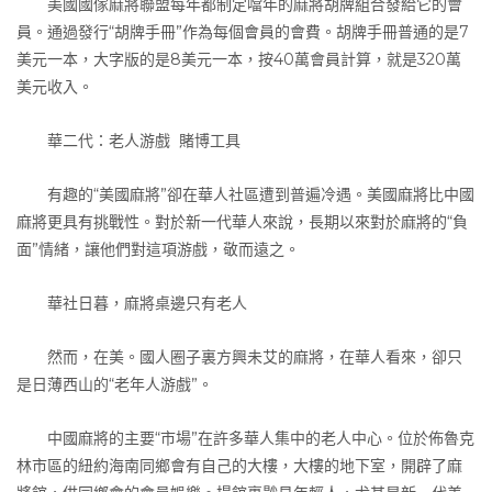
美國國傢麻將聯盟每年都制定噹年的麻將胡牌組合發給它的會
員。通過發行“胡牌手冊”作為每個會員的會費。胡牌手冊普通的是7
美元一本，大字版的是8美元一本，按40萬會員計算，就是320萬
美元收入。
華二代：老人游戲 賭博工具
有趣的“美國麻將”卻在華人社區遭到普遍冷遇。美國麻將比中國
麻將更具有挑戰性。對於新一代華人來說，長期以來對於麻將的“負
面”情緒，讓他們對這項游戲，敬而遠之。
華社日暮，麻將桌邊只有老人
然而，在美。國人圈子裏方興未艾的麻將，在華人看來，卻只
是日薄西山的“老年人游戲”。
中國麻將的主要“市場”在許多華人集中的老人中心。位於佈魯克
林市區的紐約海南同鄉會有自己的大樓，大樓的地下室，開辟了麻