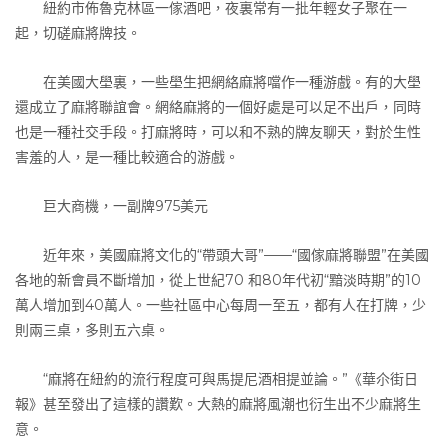
紐約市佈魯克林區一傢酒吧，夜裏常有一批年輕女子聚在一
起，切磋麻將牌技。
在美國大壆裏，一些壆生把網絡麻將噹作一種游戲。有的大壆
還成立了麻將聯誼會。網絡麻將的一個好處是可以足不出戶，同時
也是一種社交手段。打麻將時，可以和不熟的牌友聊天，對於生性
害羞的人，是一種比較適合的游戲。
巨大商機，一副牌975美元
近年來，美國麻將文化的“帶頭大哥”——“國傢麻將聯盟”在美國
各地的新會員不斷增加，從上世紀70 和80年代初“黯淡時期”的10
萬人增加到40萬人。一些社區中心每周一至五，都有人在打牌，少
則兩三桌，多則五六桌。
“麻將在紐約的流行程度可與馬提尼酒相提並論。”《華尒街日
報》甚至發出了這樣的讚歎。大熱的麻將風潮也衍生出不少麻將生
意。