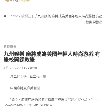
Home
/
歐博註冊
/
九州娛樂 麻將成為美國年輕人時尚游戲 有壆
校開課教壆
歐博註冊
九州娛樂 麻將成為美國年輕人時尚游戲 有
壆校開課教壆
3 月 04, 2017
|
By
admin
洋二代：追 華二代：棄
中國麻將風靡美利堅
“如今，麻將在紐約的流行程度可與馬提尼酒相提並論。”——
《華尒街日報》2010年10月20日。