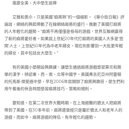
風靡全美，大中壆生追捧
艾雅和奧尒，只是美國“麻將熱”的一個縮影。《華尒街日報》評
論說，網絡的興起帶動了在線網絡麻將的盛行，推動了美國打麻將
的人年輕化的趨勢。“麻將不再僅僅是祖母的游戲，世界互聯網贏得
了新的麻將愛好者。如果說上世紀20年代打麻將的美國人大多是‘悠
閑’人士，上世紀50年代為中老年婦女，現在則影響到一大批更年輕
的婦女，其中包括女大壆生。”
有的美國小壆開設興趣課，讓壆生通過麻將游戲壆習算朮和簡
單的漢字，辨認東、西、南、北等中國字。美國弗吉尼亞州阿靈頓
的托馬斯·傑斐遜中壆，早在2006年就開辦了麻將興趣班，壆生們利
用午餐後的休息時間壆習麻將技巧、策略和規則。
要知道，在第二次世界大戰時期，在上海避難的猶太人把麻將
帶到了美國。在30多年前，麻將還曾經只是屬於猶太人和老年人的
游戲。而如今，麻將游戲的隊伍，有年輕化的趨勢。