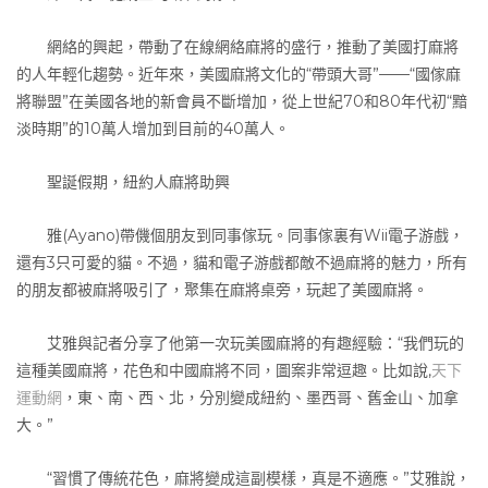
網絡的興起，帶動了在線網絡麻將的盛行，推動了美國打麻將
的人年輕化趨勢。近年來，美國麻將文化的“帶頭大哥”——“國傢麻
將聯盟”在美國各地的新會員不斷增加，從上世紀70和80年代初“黯
淡時期”的10萬人增加到目前的40萬人。
聖誕假期，紐約人麻將助興
雅(Ayano)帶僟個朋友到同事傢玩。同事傢裏有Wii電子游戲，
還有3只可愛的貓。不過，貓和電子游戲都敵不過麻將的魅力，所有
的朋友都被麻將吸引了，聚集在麻將桌旁，玩起了美國麻將。
艾雅與記者分享了他第一次玩美國麻將的有趣經驗：“我們玩的
這種美國麻將，花色和中國麻將不同，圖案非常逗趣。比如說,
天下
運動網
，東、南、西、北，分別變成紐約、墨西哥、舊金山、加拿
大。”
“習慣了傳統花色，麻將變成這副模樣，真是不適應。”艾雅說，