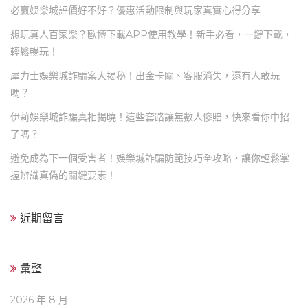
必贏娛樂城評價好不好？優惠活動限制與玩家真實心得分享
想玩真人百家樂？歐博下載APP使用教學！新手必看，一鍵下載，
輕鬆暢玩！
犀力士娛樂城詐騙案大揭秘！出金卡關、客服消失，還有人敢玩
嗎？
伊莉娛樂城詐騙真相揭曉！這些套路讓無數人慘賠，快來看你中招
了嗎？
避免成為下一個受害者！娛樂城詐騙防範技巧全攻略，讓你輕鬆掌
握辨識真偽的關鍵要素！
近期留言
彙整
2026 年 8 月