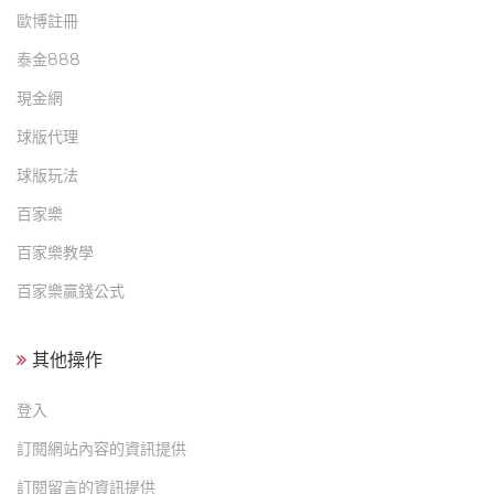
歐博註冊
泰金888
現金網
球版代理
球版玩法
百家樂
百家樂教學
百家樂贏錢公式
其他操作
登入
訂閱網站內容的資訊提供
訂閱留言的資訊提供