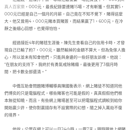
真人百家樂
，000元，最長紀錄要連賭15場，才有斬獲。但其實5，
000元已經是自己一個月的月薪，自己竟在不知不覺下，賭得這麼
大。他又曾用4，000元賭本買賭簽，而結果贏了1，600元，在冷
靜之後細心回想，也覺得怕怕。
經過接近4年的賭毬生涯後，陳先生查看自己的信用卡時，才發
現自己已輸了約7，000元。雖然輸掉的金額不算大，但為免傢人擔
心，所以並未有知會他們，只能與身邊的一些好朋友訴瘔。他說：
“在朋友的支持下，我終於有勇氣戒除賭癮，最後更用了3個月時
間，把卡數全部還清。”
中僑互助會問題賭博輔導員陳國衡表示，網上賭徒不知道同他
們博奕的只是電腦程式，哪些賭客也可能是假的，真真假假他們根
本無從知曉。而且，有些網上賭場甚至可以把電腦程式調較到給你
開始贏少許，使你對贏錢存有不設實際的幻想，隨之掉入萬劫不復
的境界。
他說，公眾在網上可以一日24小時，一周7天，隨時隨地上網賭