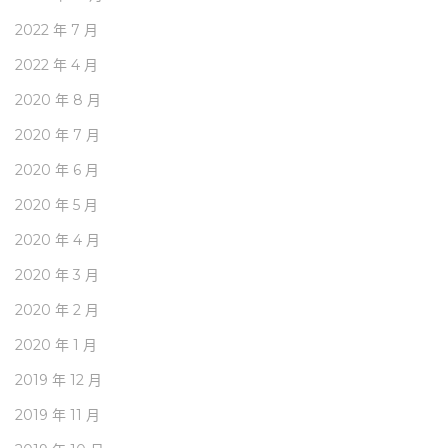
2022 年 7 月
2022 年 4 月
2020 年 8 月
2020 年 7 月
2020 年 6 月
2020 年 5 月
2020 年 4 月
2020 年 3 月
2020 年 2 月
2020 年 1 月
2019 年 12 月
2019 年 11 月