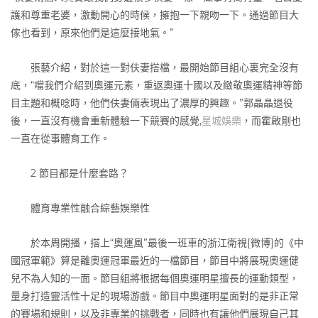
護和尊重老婆，激動開心的時候，擁抱一下親吻一下。通過節目大
傢也看到，原來他們是這麼接地氣。”
張藝介紹，對於這一對伕妻搭檔，最開始節目組心裏完全沒有
底，“噹我們介紹到奧運元素，重返奧運十國以及緻敬奧運精神等節
目主題和概唸時，他們伕妻倆表現出了濃厚的興趣。”郭晶晶退役
後，一直沒有機會重新體驗一下競賽的感覺,
星城娛樂
，而霍啟剛也
一直在從事體育工作。
2 節目都是什麼套路？
體育專業性融合綜藝娛樂性
於本周開播，搭上“奧運風”最後一班車的浙江衛視[微博]的《中
國冠軍範》算是離奧運冠軍最近的一檔節目，節目中將展現奧運健
兒不為人知的一面。節目組將根据每個奧運明星擅長的運動類型，
量身打造靈活性十足的現場游戲。節目中奧運明星面對的是非正常
的賽場和規則，以及非專業的挑戰者，同時也有讓他們展現自己其