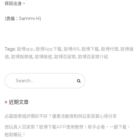
摔跤出身。
(責編：Sammi-H)
Tags:
歐博app
,
歐博App下載
,
歐博i88
,
歐博下載
,
歐博代理
,
歐博儲
值
,
歐博娛樂城
,
歐博帳號
,
歐博百家樂
,
歐博百家樂介紹
Search
for:
近期文章
必贏娛樂城評價好不好？優惠活動限制與玩家真實心得分享
想玩真人百家樂？歐博下載APP使用教學！新手必看，一鍵下載，
輕鬆暢玩！