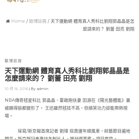
Home
/
歐博註冊
/
天下運動網 體育真人秀科比劉翔郭晶晶是怎
麼請來的？ 劉蕾 田亮 劉翔
歐博註冊
天下運動網 體育真人秀科比劉翔郭晶晶是
怎麼請來的？ 劉蕾 田亮 劉翔
10 月 16, 2016
|
By
admin
NBA傳奇毬星科比 郭晶晶、霍啟剛伕妻 田源在《陽光藝體能》裏
被踢得臉都變形了。 王迅雖然毬技不高，但搞笑功力卻能帶熱現
場。
埰寫/新京報首席記者 劉瑋 搭奧運年順風車，綜藝節目遍地
開花，新京報記者專訪各制片人，揭祕選嘉賓、項目套路。