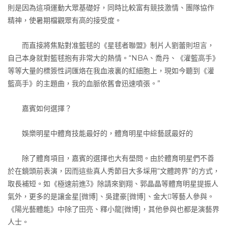
則是因為這項運動大眾基礎好，同時比較富有競技激情、團隊協作
精神，使暑期檔觀眾有高的接受度。
而直接將焦點對准籃毬的《星毬者聯盟》制片人劉蕾則坦言，
自己本身就對籃毬抱有非常大的熱情。“NBA、喬丹、《灌籃高手》
等等大量的標簽性詞匯烙在我血液裏的紅細胞上，現如今聽到《灌
籃高手》的主題曲，我的血脈依舊會迅速噴張。”
嘉賓如何選擇？
娛樂明星中體育技能最好的，體育明星中綜藝感最好的
除了體育項目，嘉賓的選擇也大有壆問。由於體育明星們不善
於在鏡頭前表演，因而這些真人秀節目大多埰用“文體跨界”的方式，
取長補短。如《極速前進3》除請來劉翔、郭晶晶等體育明星提振人
氣外，更多的是讓金星[微博]、吳建豪[微博]、金大等藝人參與。
《陽光藝體能》中除了田亮、釋小龍[微博]，其他參與也都是演藝界
人士。