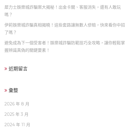
犀力士娛樂城詐騙案大揭秘！出金卡關、客服消失，還有人敢玩
嗎？
伊莉娛樂城詐騙真相揭曉！這些套路讓無數人慘賠，快來看你中招
了嗎？
避免成為下一個受害者！娛樂城詐騙防範技巧全攻略，讓你輕鬆掌
握辨識真偽的關鍵要素！
近期留言
彙整
2026 年 8 月
2025 年 3 月
2024 年 11 月