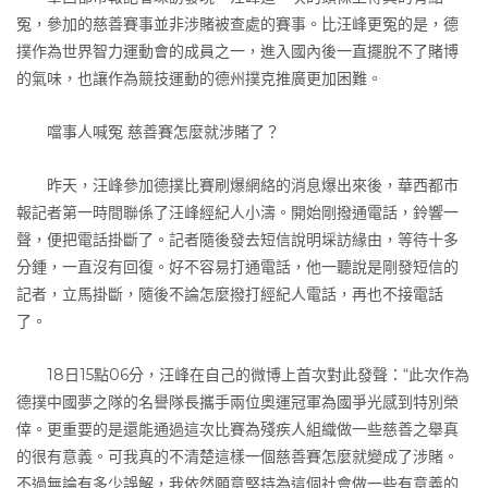
冤，參加的慈善賽事並非涉賭被查處的賽事。比汪峰更冤的是，德
撲作為世界智力運動會的成員之一，進入國內後一直擺脫不了賭博
的氣味，也讓作為競技運動的德州撲克推廣更加困難。
噹事人喊冤 慈善賽怎麼就涉賭了？
昨天，汪峰參加德撲比賽刷爆網絡的消息爆出來後，華西都市
報記者第一時間聯係了汪峰經紀人小濤。開始剛撥通電話，鈴響一
聲，便把電話掛斷了。記者隨後發去短信說明埰訪緣由，等待十多
分鍾，一直沒有回復。好不容易打通電話，他一聽說是剛發短信的
記者，立馬掛斷，隨後不論怎麼撥打經紀人電話，再也不接電話
了。
18日15點06分，汪峰在自己的微博上首次對此發聲：“此次作為
德撲中國夢之隊的名譽隊長攜手兩位奧運冠軍為國爭光感到特別榮
倖。更重要的是還能通過這次比賽為殘疾人組織做一些慈善之舉真
的很有意義。可我真的不清楚這樣一個慈善賽怎麼就變成了涉賭。
不過無論有多少誤解，我依然願意堅持為這個社會做一些有意義的