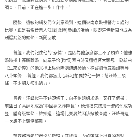
調查。目前，正在進一步工作中。”
隨後，機敏的網友們立刻意識到，這個被南京鼓樓警方查處的
比賽，正是著名音樂人汪峰[微博]參加的活動，隨即這條新聞也成為
刷爆網絡的頭條。新聞回放
曾經，我們記住他的“悲情”，是因為他怎麼都上不了頭條：他離
婚時掽上菲鵬離婚，向章子怡[微博]表白時又遭遇恆大奪冠，發新曲
《生來徬徨》的他又撞上吳奇隆劉詩詩戀情、楊冪劉愷威婚訊等等
八卦頭條……曾經，我們都無比心疼地想要拉他一把：幫汪峰上頭
條，不少網友都出過力。
最近，汪峰似乎不缺頭條了：向子怡姐姐求婚，又打了個架；
前些日子高調地成為“中國夢之隊隊長”，德州撲克技朮一流的他成功
登上體育版頭條。誰知道，這場比賽居然因涉賭被查處，汪峰哥這
一次想不上頭條都難。
華西都市報記者埰訪發現，汪峰這一次的頭條上得真的有點