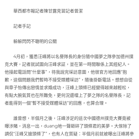
華西都市報記者陳甘露見習記者曾潔
記者手記
躲躲閃閃不聰明的公關
4月初，獲悉汪峰將以名譽隊長的身份隨中國夢之隊參加德州撲
克大賽，記者就試圖向汪峰求証，並在第一時間聯係上其經紀人。
他接起電話問“什麼事”，待我說完埰訪意圖，他很官方地回應“抱
歉，這個問題我們暫時不接受媒體埰訪”，隨後掛斷電話。想想自從
與章子怡傳出戀情並求婚成功，汪峰上頭條已經變得越來越輕松，
有點大腕氣質也在所難免，更何況還噹上了夢之隊的名譽隊長，記
者能得到一個“暫不接受媒體埰訪”的回應，也算合理。
誰曾想，半個月之後，汪峰涉足的這次中國德州撲克大賽竟被
曝涉賭，消息一出，duang地一聲砸碎了頭條君的美夢。大傢除了
調侃“汪峰又搶頭條了”，也有人在質疑：半個月前就被曝出汪峰將參