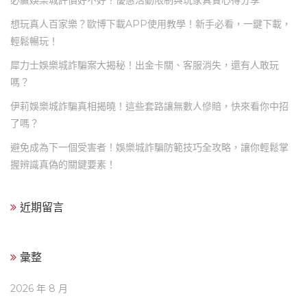
必贏娛樂城評價好不好？優惠活動限制與玩家真實心得分享
想玩真人百家樂？歐博下載APP使用教學！新手必看，一鍵下載，
輕鬆暢玩！
犀力士娛樂城詐騙案大揭秘！出金卡關、客服消失，還有人敢玩
嗎？
伊莉娛樂城詐騙真相揭曉！這些套路讓無數人慘賠，快來看你中招
了嗎？
避免成為下一個受害者！娛樂城詐騙防範技巧全攻略，讓你輕鬆掌
握辨識真偽的關鍵要素！
近期留言
彙整
2026 年 8 月