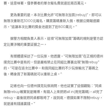
賽，這意味著，僅參賽者的單次報名費就達近兩百萬元。
更為重要的是，本次比賽允許“可無限次加買(rebuy)”，即可以
無限次重新花3000元報名，購買籌碼重新入侷，根据公開報道顯
示，“這讓本次比賽的獎金池達到了近800萬元。”
据警方相關負責人表示，這項“可無限加買”籌碼的規則是警方認
定比賽涉賭的重要証据之一。
有媒體還埰訪了一位玩傢，他透露，“可無限加買”在正規的德州
撲克比賽中是有的，但是嚴格禁止在同組比賽裏出現“無限rebuy”
的，“可是在這次比賽中，和我同組比賽的不少玩傢輸光了籌碼之
後，轉身買了新籌碼就可以重新上桌。”
記者也向一位德州撲克玩傢詢問，他也証實了這個觀點：“同桌
無限rebuy確實就是賭博，有錢人上來把把all in(用完籌碼)，all完了
rebuy，最後就把同桌都吸垮了，說到底，德撲如果不限制rebuy，
就是誰有錢誰贏錢。”