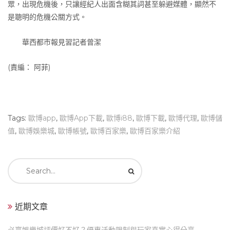
眾，出現危機後，只讓經紀人出面含糊其詞甚至躲避媒體，顯然不
是聰明的危機公關方式。
華西都市報見習記者曾潔
(責編： 阿菲)
Tags:
歐博app
,
歐博App下載
,
歐博i88
,
歐博下載
,
歐博代理
,
歐博儲
值
,
歐博娛樂城
,
歐博帳號
,
歐博百家樂
,
歐博百家樂介紹
Search
for:
近期文章