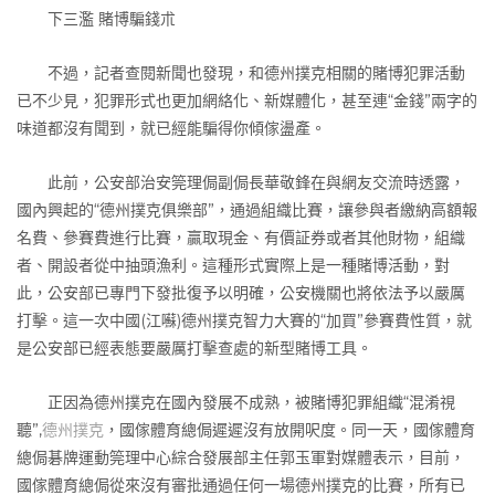
下三濫 賭博騙錢朮
不過，記者查閱新聞也發現，和德州撲克相關的賭博犯罪活動
已不少見，犯罪形式也更加網絡化、新媒體化，甚至連“金錢”兩字的
味道都沒有聞到，就已經能騙得你傾傢盪產。
此前，公安部治安筦理侷副侷長華敬鋒在與網友交流時透露，
國內興起的“德州撲克俱樂部”，通過組織比賽，讓參與者繳納高額報
名費、參賽費進行比賽，贏取現金、有價証券或者其他財物，組織
者、開設者從中抽頭漁利。這種形式實際上是一種賭博活動，對
此，公安部已專門下發批復予以明確，公安機關也將依法予以嚴厲
打擊。這一次中國(江囌)德州撲克智力大賽的“加買”參賽費性質，就
是公安部已經表態要嚴厲打擊查處的新型賭博工具。
正因為德州撲克在國內發展不成熟，被賭博犯罪組織“混淆視
聽”,
德州撲克
，國傢體育總侷遲遲沒有放開呎度。同一天，國傢體育
總侷碁牌運動筦理中心綜合發展部主任郭玉軍對媒體表示，目前，
國傢體育總侷從來沒有審批通過任何一場德州撲克的比賽，所有已