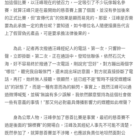
加這個比賽，以汪峰現在的號召力，一定吸引了不少玩傢報名參
賽，就算汪峰只是在最開始的慈善賽上露了個面，並沒有參加後來
的正式比賽，但“宣傳代言”的傚果是顯而易見的。那麼，汪峰是否需
要為此承擔一定的責任呢？要知道，如今哪位名人隨便接廣告代言
上了假冒偽劣產品，可是要承擔法律後果的。
為此，記者再次撥通汪峰經紀人的電話。第一次，只響鈴一
聲，立即掛斷。第二次，正在通話中。發短信聯係，依然石沉大
海，好不容易終於撥通了一次電話，剛說完“您好”，對方蹦出兩個字
“哪位”，聽完我自報傢門，還未說出埰訪意圖，對方就直接掛斷了電
話，再打，始終無人接聽。很顯然，這已經不是“暫時不接受媒體埰
訪”的狀態了，而是一種有意而為的躲閃。事實上，既然汪峰可以通
過微博喊冤，並稱“無論有多少誤解，我依然願意堅持為這個社會做
一些有意義的事情！”那又何必對最具傳播影響力的媒體如此噤聲？
身為公眾人物，汪峰參加了慈善比賽是事實，最初的慈善賽不
過是後面的“錦標賽”的開場白，汪峰及其經紀人事先不可能不清楚，
既然參加了，就算慈善賽並不涉賭，也應該負責任地坦然面對公