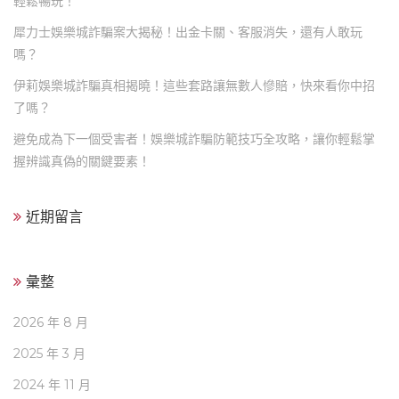
輕鬆暢玩！
犀力士娛樂城詐騙案大揭秘！出金卡關、客服消失，還有人敢玩
嗎？
伊莉娛樂城詐騙真相揭曉！這些套路讓無數人慘賠，快來看你中招
了嗎？
避免成為下一個受害者！娛樂城詐騙防範技巧全攻略，讓你輕鬆掌
握辨識真偽的關鍵要素！
近期留言
彙整
2026 年 8 月
2025 年 3 月
2024 年 11 月