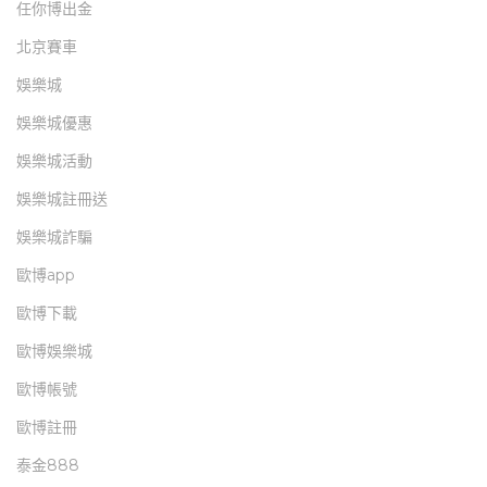
任你博出金
北京賽車
娛樂城
娛樂城優惠
娛樂城活動
娛樂城註冊送
娛樂城詐騙
歐博app
歐博下載
歐博娛樂城
歐博帳號
歐博註冊
泰金888