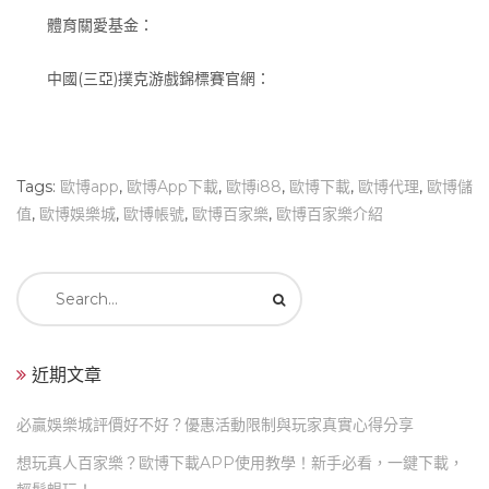
體育關愛基金：
中國(三亞)撲克游戲錦標賽官網：
Tags:
歐博app
,
歐博App下載
,
歐博i88
,
歐博下載
,
歐博代理
,
歐博儲
值
,
歐博娛樂城
,
歐博帳號
,
歐博百家樂
,
歐博百家樂介紹
Search
for:
近期文章
必贏娛樂城評價好不好？優惠活動限制與玩家真實心得分享
想玩真人百家樂？歐博下載APP使用教學！新手必看，一鍵下載，