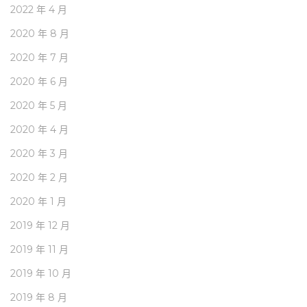
2022 年 4 月
2020 年 8 月
2020 年 7 月
2020 年 6 月
2020 年 5 月
2020 年 4 月
2020 年 3 月
2020 年 2 月
2020 年 1 月
2019 年 12 月
2019 年 11 月
2019 年 10 月
2019 年 8 月