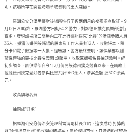
明，該場所存在開設賭場牟取暴利的重大嫌疑。
羅湖公安分侷民警對該場所進行了近兩個月的祕密調查取証。9
月12日20時許，羅湖警方出動60名警力，對該德州撲克俱樂部進行
查處，發現該場所三間房內正在進行德州撲克“比賽”的涉嫌參賭人員
35人，抓獲涉嫌開設賭場的股東及工作人員共12人，收繳賬本、積
分卡和電子數据等一大批。經審訊，警方最終查明，該俱樂部以隱
蔽性極強的競技比賽名義開 設賭場，收取巨額報名費抽頭漁利。經
初步調查，該俱樂部自今年2月份開設德州撲克競賽以來，在網絡上
拉攏德州撲克愛好者參與比賽共計960余人，涉案金額 達600余萬
元。
收高額報名費
抽兩成“好處”
据羅湖公安分侷治安筦理科雷濤副科長介紹，這次成功 打掉的
以“德州撲克比賽”形式開設賭場案，屬於深圳首例，其涉賭形式較為