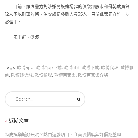
目前，羅湖警方對涉嫌開設賭場罪的俱樂部股東和骨乾成員等
12人予以刑事勾留，治安處罰參賭人員35人，目前此案正在進一步
審理中。
宋王群、劉波
Tags:
歐博app
,
歐博App下載
,
歐博i88
,
歐博下載
,
歐博代理
,
歐博儲
值
,
歐博娛樂城
,
歐博帳號
,
歐博百家樂
,
歐博百家樂介紹
Search
for:
近期文章
鉅成娛樂城好玩嗎？熱門遊戲項目、介面流暢度與評價總整理