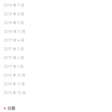
2019 年 7 月
2019 年 6 月
2019 年 5 月
2018 年 11 月
2017 年 4 月
2017 年 3 月
2017 年 2 月
2017 年 1 月
2016 年 12 月
2016 年 11 月
2016 年 10 月
分類