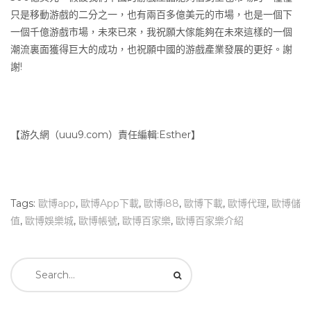
只是移動游戲的二分之一，也有兩百多億美元的市場，也是一個下
一個千億游戲市場，未來已來，我祝願大傢能夠在未來這樣的一個
潮流裏面獲得巨大的成功，也祝願中國的游戲產業發展的更好。謝
謝!
【游久網（uuu9.com）責任編輯:Esther】
Tags:
歐博app
,
歐博App下載
,
歐博i88
,
歐博下載
,
歐博代理
,
歐博儲
值
,
歐博娛樂城
,
歐博帳號
,
歐博百家樂
,
歐博百家樂介紹
Search
for: