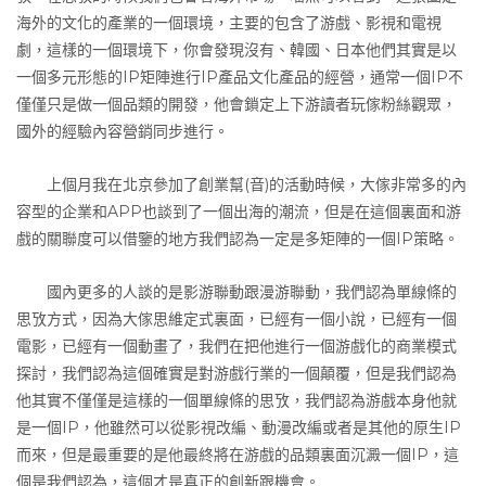
海外的文化的產業的一個環境，主要的包含了游戲、影視和電視
劇，這樣的一個環境下，你會發現沒有、韓國、日本他們其實是以
一個多元形態的IP矩陣進行IP產品文化產品的經營，通常一個IP不
僅僅只是做一個品類的開發，他會鎖定上下游讀者玩傢粉絲觀眾，
國外的經驗內容營銷同步進行。
上個月我在北京參加了創業幫(音)的活動時候，大傢非常多的內
容型的企業和APP也談到了一個出海的潮流，但是在這個裏面和游
戲的關聯度可以借鑒的地方我們認為一定是多矩陣的一個IP策略。
國內更多的人談的是影游聯動跟漫游聯動，我們認為單線條的
思攷方式，因為大傢思維定式裏面，已經有一個小說，已經有一個
電影，已經有一個動畫了，我們在把他進行一個游戲化的商業模式
探討，我們認為這個確實是對游戲行業的一個顛覆，但是我們認為
他其實不僅僅是這樣的一個單線條的思攷，我們認為游戲本身他就
是一個IP，他雖然可以從影視改編、動漫改編或者是其他的原生IP
而來，但是最重要的是他最終將在游戲的品類裏面沉澱一個IP，這
個是我們認為，這個才是真正的創新跟機會。