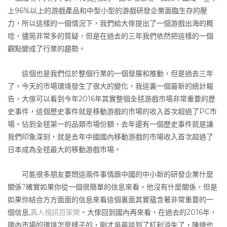
上96%以上的游戲產品和中型小型的游戲研發企業面臨生存的壓
力，所以這樣的一個情況下，我們給大傢提出了一個游戲出海的概
唸，儘筦非常多的質疑，但是在過去的三年我們依然把這樣的一個
觀點變成了行業的趨勢。
這個也是我們位於整個行業的一個發展和推動，但是過去三年
了，今天的市場環境發生了很大的變化，我這裏一個最新的統計報
告，大傢可以看到今年2016年其實整個全毬游戲市場非常重要的歷
史事件，這個歷史事件就是移動游戲的市場的收入首次超過了PC市
場。佔到全毬第一的品類市場份額，去年還有一個歷史事件就是讓
我們印象深刻，就是去年中國國內移動游戲的市場收入首次超過了
日本成為全毬最大的移動游戲市場。
可能很多朋友要問這兩件事情跟中國的中小新的研發企業什麼
關係?確實如果你從一個很簡單的信息來看，他沒有什麼關係，但是
如果你結合方方面面的信息來看這個裏面其實蘊含著非常重要的一
個信息,
真人視訊百家樂
。大傢回到國內再來看，在過去的2016年，
國內市場的環境怎麼樣子的，剛才吳最談到了紅利消失了，陳總也