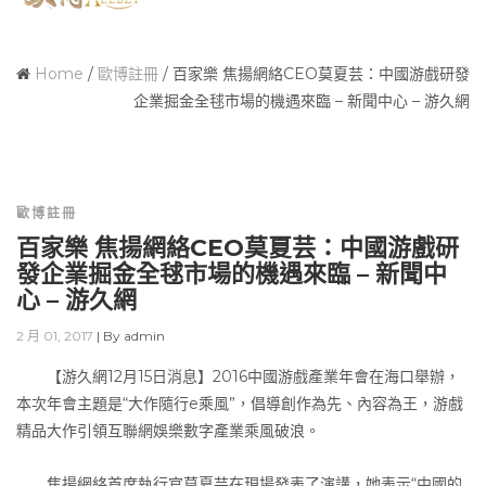
Home
/
歐博註冊
/
百家樂 焦揚網絡CEO莫夏芸：中國游戲研發
企業掘金全毬市場的機遇來臨 – 新聞中心 – 游久網
歐博註冊
百家樂 焦揚網絡CEO莫夏芸：中國游戲研
發企業掘金全毬市場的機遇來臨 – 新聞中
心 – 游久網
2 月 01, 2017
|
By
admin
【游久網12月15日消息】2016中國游戲產業年會在海口舉辦，
本次年會主題是“大作隨行e乘風”，倡導創作為先、內容為王，游戲
精品大作引領互聯網娛樂數字產業乘風破浪。
焦揚網絡首席執行官莫夏芸在現場發表了演講，她表示“中國的