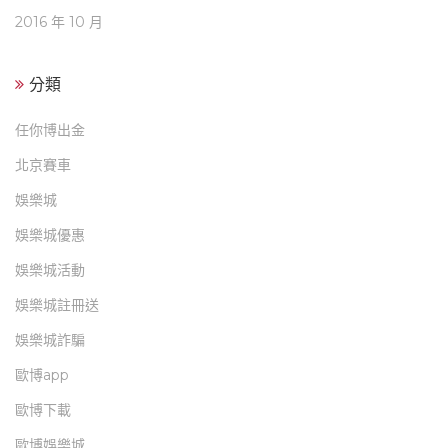
2016 年 10 月
分類
任你博出金
北京賽車
娛樂城
娛樂城優惠
娛樂城活動
娛樂城註冊送
娛樂城詐騙
歐博app
歐博下載
歐博娛樂城