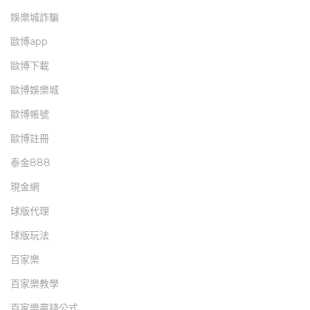
娛樂城詐騙
歐博app
歐博下載
歐博娛樂城
歐博帳號
歐博註冊
泰金888
現金網
球版代理
球版玩法
百家樂
百家樂教學
百家樂贏錢公式