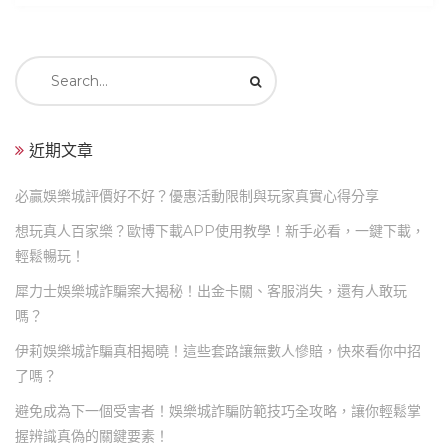
Search
for:
近期文章
必贏娛樂城評價好不好？優惠活動限制與玩家真實心得分享
想玩真人百家樂？歐博下載APP使用教學！新手必看，一鍵下載，
輕鬆暢玩！
犀力士娛樂城詐騙案大揭秘！出金卡關、客服消失，還有人敢玩
嗎？
伊莉娛樂城詐騙真相揭曉！這些套路讓無數人慘賠，快來看你中招
了嗎？
避免成為下一個受害者！娛樂城詐騙防範技巧全攻略，讓你輕鬆掌
握辨識真偽的關鍵要素！