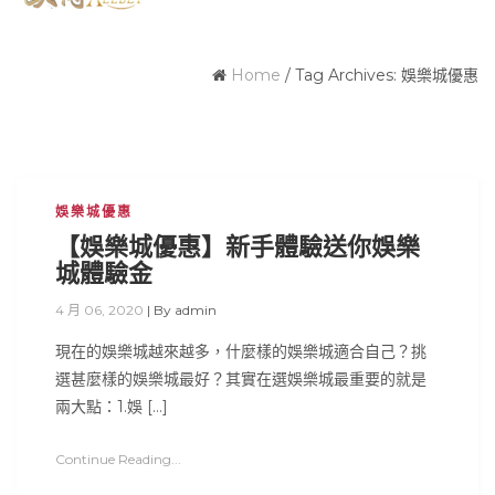
Home
/
Tag Archives: 娛樂城優惠
娛樂城優惠
【娛樂城優惠】新手體驗送你娛樂
城體驗金
4 月 06, 2020
|
By
admin
現在的娛樂城越來越多，什麼樣的娛樂城適合自己？挑
選甚麼樣的娛樂城最好？其實在選娛樂城最重要的就是
兩大點：1.娛 […]
Continue Reading...