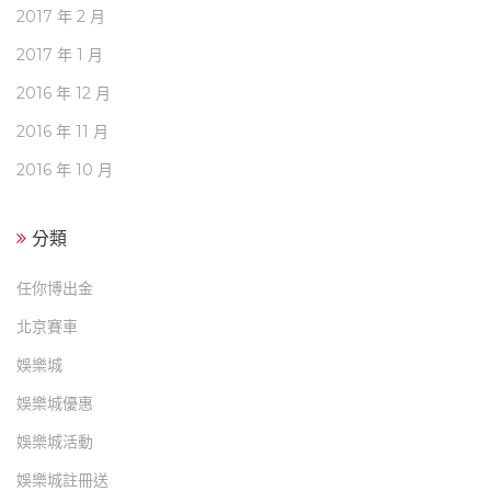
2017 年 2 月
2017 年 1 月
2016 年 12 月
2016 年 11 月
2016 年 10 月
分類
任你博出金
北京賽車
娛樂城
娛樂城優惠
娛樂城活動
娛樂城註冊送