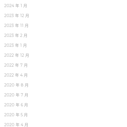
2024 年 1 月
2023 年 12 月
2023 年 11 月
2023 年 2 月
2023 年 1 月
2022 年 12 月
2022 年 7 月
2022 年 4 月
2020 年 8 月
2020 年 7 月
2020 年 6 月
2020 年 5 月
2020 年 4 月