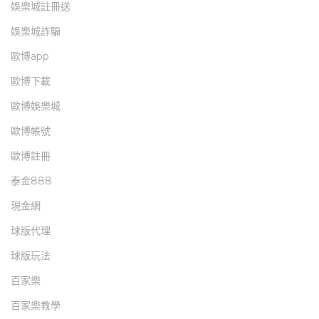
娛樂城註冊送
娛樂城詐騙
歐博app
歐博下載
歐博娛樂城
歐博帳號
歐博註冊
泰金888
現金網
球版代理
球版玩法
百家樂
百家樂教學