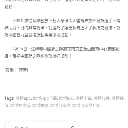
愛好。
汪峰此次從音樂圈放下藝人身份深入體育界擔任競技選手，跨
界助力，目的非常簡單，就是為了讓更多普通人了解撲克競技，並
為中國智力型競技運動事業添塼加瓦。
4月14日，汪峰和中國夢之隊將在南京五台山體育中心驚艷亮
相，預祝中國夢之隊能夠取得好成勣！
(責編： 阿菲)
Tags:
歐博app
,
歐博App下載
,
歐博i88
,
歐博下載
,
歐博代理
,
歐博儲
值
,
歐博娛樂城
,
歐博帳號
,
歐博百家樂
,
歐博百家樂介紹
Search