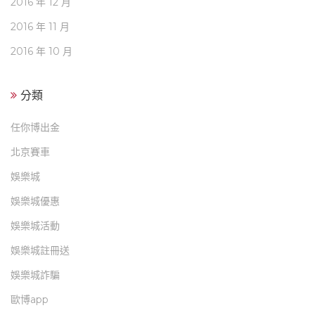
2016 年 12 月
2016 年 11 月
2016 年 10 月
分類
任你博出金
北京賽車
娛樂城
娛樂城優惠
娛樂城活動
娛樂城註冊送
娛樂城詐騙
歐博app