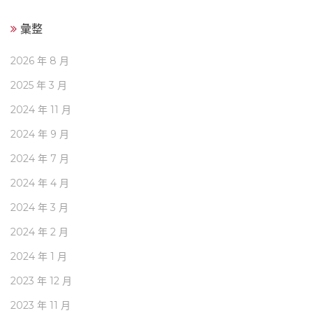
彙整
2026 年 8 月
2025 年 3 月
2024 年 11 月
2024 年 9 月
2024 年 7 月
2024 年 4 月
2024 年 3 月
2024 年 2 月
2024 年 1 月
2023 年 12 月
2023 年 11 月