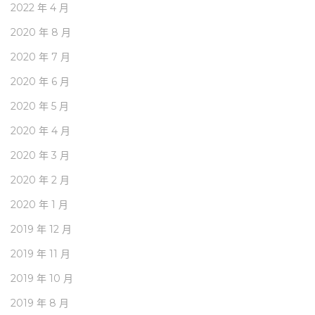
2022 年 4 月
2020 年 8 月
2020 年 7 月
2020 年 6 月
2020 年 5 月
2020 年 4 月
2020 年 3 月
2020 年 2 月
2020 年 1 月
2019 年 12 月
2019 年 11 月
2019 年 10 月
2019 年 8 月