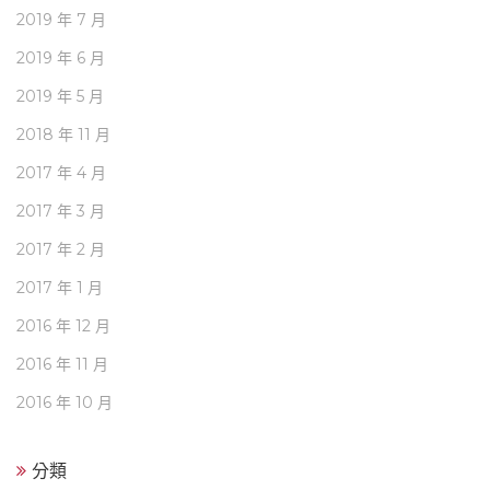
2019 年 7 月
2019 年 6 月
2019 年 5 月
2018 年 11 月
2017 年 4 月
2017 年 3 月
2017 年 2 月
2017 年 1 月
2016 年 12 月
2016 年 11 月
2016 年 10 月
分類