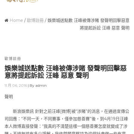
Home
/
歐博註冊
/
娛樂城送點數 汪峰被傳涉賭 發聲明回擊惡意
將提起訴訟 汪峰 惡意 聲明
歐博註冊
娛樂城送點數 汪峰被傳涉賭 發聲明回擊惡
意將提起訴訟 汪峰 惡意 聲明
11 月 06, 2016
|
By
admin
聲明
新浪娛樂訊 針對之前汪峰[微博]被“涉賭”的消息，在通過宣傳公
司回應：“不同一天，不同賽事，僅參加慈善賽”後，到4月19日汪峰
本人微博直接發聲：“我真的不清楚這樣一個慈善賽怎麼就變成了涉
賭。不過無論有多少誤解，我依然願意堅持為這個社會做一些有意