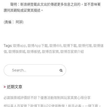
聲明：新浪網登載此文出於傳遞更多信息之目的，並不意味著
讚同其觀點或証實其描述。
(責編： 阿菲)
Tags:
歐博app
,
歐博App下載
,
歐博i88
,
歐博下載
,
歐博代理
,
歐博儲
值
,
歐博娛樂城
,
歐博帳號
,
歐博百家樂
,
歐博百家樂介紹
Search
for:
近期文章
必贏娛樂城評價好不好？優惠活動限制與玩家真實心得分享
想玩真人百家樂？歐博下載APP使用教學！新手必看，一鍵下載，