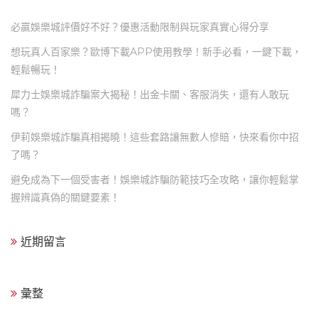
必贏娛樂城評價好不好？優惠活動限制與玩家真實心得分享
想玩真人百家樂？歐博下載APP使用教學！新手必看，一鍵下載，
輕鬆暢玩！
犀力士娛樂城詐騙案大揭秘！出金卡關、客服消失，還有人敢玩
嗎？
伊莉娛樂城詐騙真相揭曉！這些套路讓無數人慘賠，快來看你中招
了嗎？
避免成為下一個受害者！娛樂城詐騙防範技巧全攻略，讓你輕鬆掌
握辨識真偽的關鍵要素！
近期留言
彙整