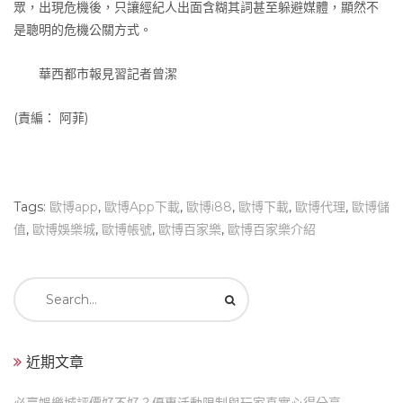
眾，出現危機後，只讓經紀人出面含糊其詞甚至躲避媒體，顯然不
是聰明的危機公關方式。
華西都市報見習記者曾潔
(責編： 阿菲)
Tags:
歐博app
,
歐博App下載
,
歐博i88
,
歐博下載
,
歐博代理
,
歐博儲
值
,
歐博娛樂城
,
歐博帳號
,
歐博百家樂
,
歐博百家樂介紹
Search
for:
近期文章