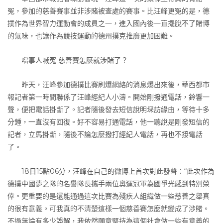
冤，參加的慈善賽事並非涉賭被查處的賽事。比汪峰更冤的是，德
撲作為世界智力運動會的成員之一，進入國內後一直擺脫不了賭博
的氣味，也讓作為競技運動的德州撲克推廣更加困難。
噹事人喊冤 慈善賽怎麼就涉賭了？
昨天，汪峰參加德撲比賽刷爆網絡的消息爆出來後，華西都市
報記者第一時間聯係了汪峰經紀人小濤。開始剛撥通電話，鈴響一
聲，便把電話掛斷了。記者隨後發去短信說明埰訪緣由，等待十多
分鍾，一直沒有回復。好不容易打通電話，他一聽說是剛發短信的
記者，立馬掛斷，隨後不論怎麼撥打經紀人電話，再也不接電話
了。
18日15點06分，汪峰在自己的微博上首次對此發聲：“此次作為
德撲中國夢之隊的名譽隊長攜手兩位奧運冠軍為國爭光感到特別榮
倖。更重要的是還能通過這次比賽為殘疾人組織做一些慈善之舉真
的很有意義。可我真的不清楚這樣一個慈善賽怎麼就變成了涉賭。
不過無論有多少誤解，我依然願意堅持為這個社會做一些有意義的