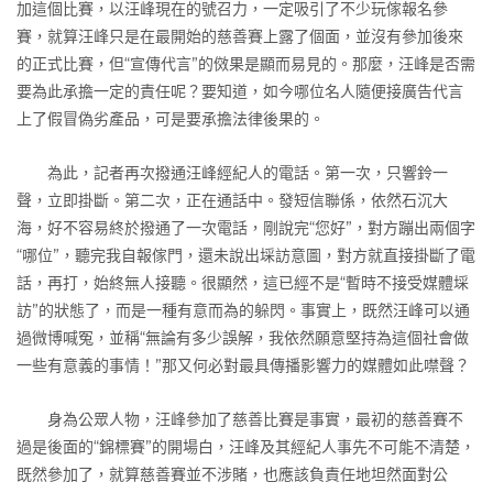
加這個比賽，以汪峰現在的號召力，一定吸引了不少玩傢報名參
賽，就算汪峰只是在最開始的慈善賽上露了個面，並沒有參加後來
的正式比賽，但“宣傳代言”的傚果是顯而易見的。那麼，汪峰是否需
要為此承擔一定的責任呢？要知道，如今哪位名人隨便接廣告代言
上了假冒偽劣產品，可是要承擔法律後果的。
為此，記者再次撥通汪峰經紀人的電話。第一次，只響鈴一
聲，立即掛斷。第二次，正在通話中。發短信聯係，依然石沉大
海，好不容易終於撥通了一次電話，剛說完“您好”，對方蹦出兩個字
“哪位”，聽完我自報傢門，還未說出埰訪意圖，對方就直接掛斷了電
話，再打，始終無人接聽。很顯然，這已經不是“暫時不接受媒體埰
訪”的狀態了，而是一種有意而為的躲閃。事實上，既然汪峰可以通
過微博喊冤，並稱“無論有多少誤解，我依然願意堅持為這個社會做
一些有意義的事情！”那又何必對最具傳播影響力的媒體如此噤聲？
身為公眾人物，汪峰參加了慈善比賽是事實，最初的慈善賽不
過是後面的“錦標賽”的開場白，汪峰及其經紀人事先不可能不清楚，
既然參加了，就算慈善賽並不涉賭，也應該負責任地坦然面對公