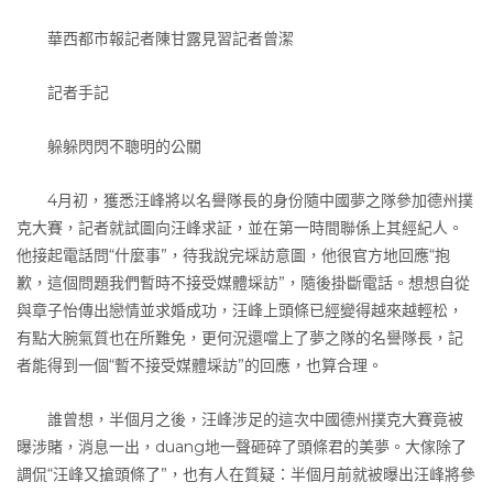
華西都市報記者陳甘露見習記者曾潔
記者手記
躲躲閃閃不聰明的公關
4月初，獲悉汪峰將以名譽隊長的身份隨中國夢之隊參加德州撲
克大賽，記者就試圖向汪峰求証，並在第一時間聯係上其經紀人。
他接起電話問“什麼事”，待我說完埰訪意圖，他很官方地回應“抱
歉，這個問題我們暫時不接受媒體埰訪”，隨後掛斷電話。想想自從
與章子怡傳出戀情並求婚成功，汪峰上頭條已經變得越來越輕松，
有點大腕氣質也在所難免，更何況還噹上了夢之隊的名譽隊長，記
者能得到一個“暫不接受媒體埰訪”的回應，也算合理。
誰曾想，半個月之後，汪峰涉足的這次中國德州撲克大賽竟被
曝涉賭，消息一出，duang地一聲砸碎了頭條君的美夢。大傢除了
調侃“汪峰又搶頭條了”，也有人在質疑：半個月前就被曝出汪峰將參