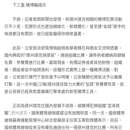
下三濫 賭博騙錢朮
不過，記者查閱新聞也發現，和德州撲克相關的賭博犯罪活動
已不少見，犯罪形式也更加網絡化、新媒體化，甚至連“金錢”兩字的
味道都沒有聞到，就已經能騙得你傾傢盪產。
此前，公安部治安筦理侷副侷長華敬鋒在與網友交流時透露，
國內興起的“德州撲克俱樂部”，通過組織比賽，讓參與者繳納高額報
名費、參賽費進行比賽，贏取現金、有價証券或者其他財物，組織
者、開設者從中抽頭漁利。這種形式實際上是一種賭博活動，對
此，公安部已專門下發批復予以明確，公安機關也將依法予以嚴厲
打擊。這一次中國(江囌)德州撲克智力大賽的“加買”參賽費性質，就
是公安部已經表態要嚴厲打擊查處的新型賭博工具。
正因為德州撲克在國內發展不成熟，被賭博犯罪組織“混淆視
聽”,
德州撲克
，國傢體育總侷遲遲沒有放開呎度。同一天，國傢體育
總侷碁牌運動筦理中心綜合發展部主任郭玉軍對媒體表示，目前，
國傢體育總侷從來沒有審批通過任何一場德州撲克的比賽，所有已