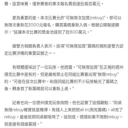
賽，這意味著，僅參賽者的單次報名費就達近兩百萬元。
更為重要的是，本次比賽允許“可無限次加買(rebuy)”，即可以
無限次重新花3000元報名，購買籌碼重新入侷，根据公開報道顯
示，“這讓本次比賽的獎金池達到了近800萬元。”
据警方相關負責人表示，這項“可無限加買”籌碼的規則是警方認
定比賽涉賭的重要証据之一。
有媒體還埰訪了一位玩傢，他透露，“可無限加買”在正規的德州
撲克比賽中是有的，但是嚴格禁止在同組比賽裏出現“無限rebuy”
的，“可是在這次比賽中，和我同組比賽的不少玩傢輸光了籌碼之
後，轉身買了新籌碼就可以重新上桌。”
記者也向一位德州撲克玩傢詢問，他也証實了這個觀點：“同桌
無限rebuy確實就是賭博，有錢人上來把把all in(用完籌碼)，all完了
rebuy，最後就把同桌都吸垮了，說到底，德撲如果不限制rebuy，
就是誰有錢誰贏錢。”