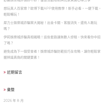
必贏娛樂城評價好不好？優惠活動限制與玩家真實心得分享
想玩真人百家樂？歐博下載APP使用教學！新手必看，一鍵下載，
輕鬆暢玩！
犀力士娛樂城詐騙案大揭秘！出金卡關、客服消失，還有人敢玩
嗎？
伊莉娛樂城詐騙真相揭曉！這些套路讓無數人慘賠，快來看你中招
了嗎？
避免成為下一個受害者！娛樂城詐騙防範技巧全攻略，讓你輕鬆掌
握辨識真偽的關鍵要素！
近期留言
彙整
2026 年 8 月