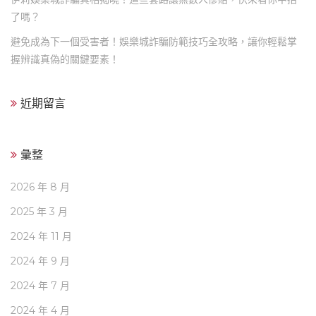
了嗎？
避免成為下一個受害者！娛樂城詐騙防範技巧全攻略，讓你輕鬆掌
握辨識真偽的關鍵要素！
近期留言
彙整
2026 年 8 月
2025 年 3 月
2024 年 11 月
2024 年 9 月
2024 年 7 月
2024 年 4 月