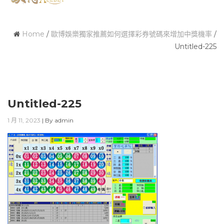
Home
/
歐博娛樂獨家推薦如何選擇彩券號碼來增加中獎機率
/
Untitled-225
Untitled-225
1 月 11, 2023
|
By
admin