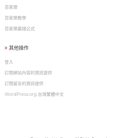
百家樂
百家樂教學
百家樂贏錢公式
其他操作
登入
訂閱網站內容的資訊提供
訂閱留言的資訊提供
WordPress.org 台灣繁體中文