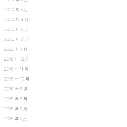
2020 年 5 月
2020 年 4 月
2020 年 3 月
2020 年 2 月
2020 年 1 月
2019 年 12 月
2019 年 11 月
2019 年 10 月
2019 年 8 月
2019 年 7 月
2019 年 6 月
2019 年 5 月