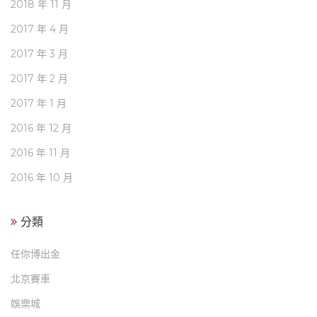
2018 年 11 月
2017 年 4 月
2017 年 3 月
2017 年 2 月
2017 年 1 月
2016 年 12 月
2016 年 11 月
2016 年 10 月
分類
任你博出金
北京賽車
娛樂城