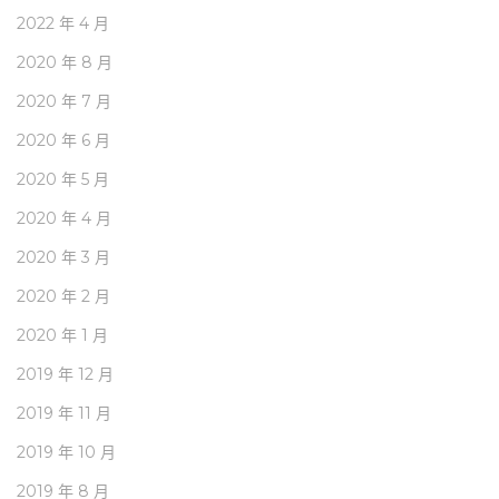
2022 年 4 月
2020 年 8 月
2020 年 7 月
2020 年 6 月
2020 年 5 月
2020 年 4 月
2020 年 3 月
2020 年 2 月
2020 年 1 月
2019 年 12 月
2019 年 11 月
2019 年 10 月
2019 年 8 月