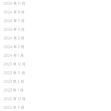
2024 年 11 月
2024 年 9 月
2024 年 7 月
2024 年 4 月
2024 年 3 月
2024 年 2 月
2024 年 1 月
2023 年 12 月
2023 年 11 月
2023 年 2 月
2023 年 1 月
2022 年 12 月
2022 年 7 月