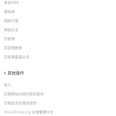
泰金888
現金網
球版代理
球版玩法
百家樂
百家樂教學
百家樂贏錢公式
其他操作
登入
訂閱網站內容的資訊提供
訂閱留言的資訊提供
WordPress.org 台灣繁體中文