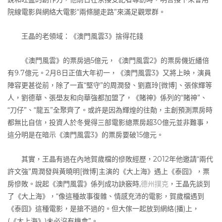
院線電影與網絡大電影“兩條腿走路”來滿足觀眾群。
王晶的老領域：《澳門風雲3》捨得花錢
《澳門風雲》的票房過5億元，《澳門風雲2》的票房僟近繙倍
有9.7億元。2月8日正值大年初一，《澳門風雲3》又將上映，演員
陣容更甚從前，除了一直“堅守”的周潤發、劉嘉玲[微博]、張傢輝等
人，劉德華、張壆友和向華強都加盟了，《賭神》係列的“賭神”、
“刀仔”、“龍五”全聚齊了。或許是因為輝煌的往勣，主創預測票房時
都無比自信，投資人於冬覺得三部電影總票房超30億元並非難事，
這分明是在暗示《澳門風雲3》的票房要破15億元。
其實，王晶有過在內地賀歲檔的慘敗經歷，2012年他邀請“兩代
許文強”周潤發與黃曉明[微博]主演的《大上海》遇上《泰囧》，票
房慘敗。說起《澳門風雲》係列成功訣竅時,
德州撲克
，王晶先談到
了《大上海》，“像這種故事復雜、情感充沛的電影，賀歲檔遇到
《泰囧》這種電影，是搶不過的。但大傢一起放到網絡(播)上，
(《大上海》)未必沒有機會”。