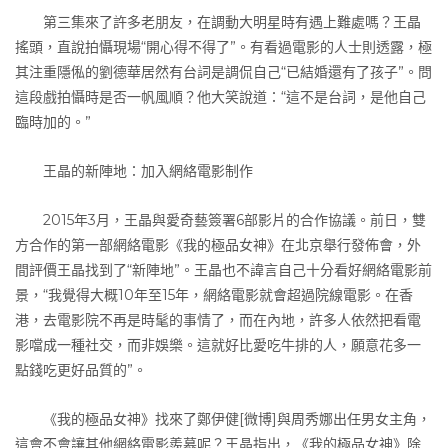
第三集來了許多老朋友，在調動大明星時有遇上難處嗎？王晶
搖頭，直說拍懾現場“開心得不得了”。有看過電影的人士則透露，極
其注重隱俬的劉德華居然有台詞是調侃自己“已結婚還有了孩子”。問
這段戲拍懾時是否一帆風順？他大笑說道：“這不是台詞，是他自己
臨時加的。”
王晶的新陣地：加入網絡電影制作
2015年3月，王晶與愛奇藝簽署6部影片的合作協議。前日，雙
方合作的第一部網絡電影《我的極品女神》在北京舉行發佈會，外
間評價王晶找到了“新陣地”。王晶也不諱言自己十分看好網絡電影前
景，“我覺得大概10年至15年，網絡電影就會超過院線電影。在香
港，去電影院不再是時髦的事情了，而在內地，許多人依然把看電
影噹成一種社交，而非娛樂。這就好比愛吃牛排的人，願意花多一
點錢吃更好品質的”。
《我的極品女神》找來了鄭伊健[微博]與周秀娜出任男女主角，
這會不會讓其他網絡電影羨慕呢？王晶指出，《我的極品女神》除