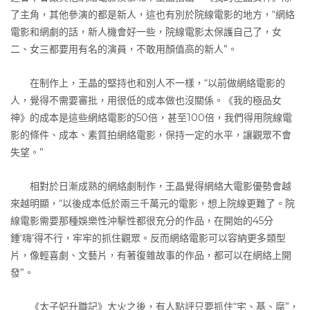
了主角，其他參演的都是新人，這也有別於院線電影的地方，“網絡
電影和網劇的話，新人機會好一些，院線電影太保護自己了，女
二、女三都要用有名的演員，不敢用顏值高的新人”。
在制作上，王晶的堅持也和別人不一樣，“以前做網絡電影的
人，覺得不需要審批，用很低的成本做也沒關係。《我的極品女
神》的成本是這些網絡電影的50倍，甚至100倍，我們得用院線電
影的條件、成本、素質拍網絡電影，保持一定的水平，讓觀眾不會
失望。”
相對於日漸成熟的網絡劇制作，王晶覺得網絡大電影優勢會越
來越明顯，“以後成本低於兩三千萬元的電影，想上院線更難了。院
線電影需要那種娛樂性沖擊性都很充分的作品，在開始的45分
鍾‘嗨’得不行，牢牢的抓住觀眾。反而網絡電影可以容納更多類型
片，像輕喜劇、文藝片，有著復雜故事的作品，都可以在網絡上開
發”。
《太子妃升職記》大火之後，有人點評只要抓住“宅、基、腐”，