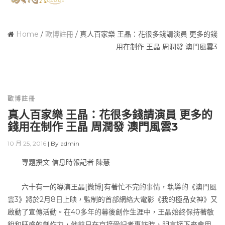
Home
/
歐博註冊
/
真人百家樂 王晶：花很多錢請演員 更多的錢
用在制作 王晶 周潤發 澳門風雲3
歐博註冊
真人百家樂 王晶：花很多錢請演員 更多的
錢用在制作 王晶 周潤發 澳門風雲3
10 月 25, 2016
|
By
admin
專題撰文 信息時報記者 陳慧
六十有一的導演王晶[微博]有著忙不完的事情，執導的《澳門風
雲3》將於2月8日上映，監制的首部網絡大電影《我的極品女神》又
啟動了宣傳活動。在40多年的幕後創作生涯中，王晶始終保持著敏
銳和旺盛的創作力，他前日在京接受記者專訪時，明言接下來會用