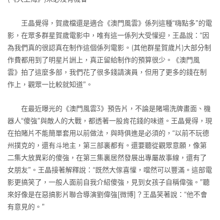
王晶覺得，賀歲檔還是適合《澳門風雲》係列這種“嗨點多”的電
影，在眾多群星賀歲電影中，唯有這一係列大受懽迎，王晶說：“因
為我們真的很認真在制作這個係列電影。(其他群星賀歲片)大部分制
作費都用到了明星片詶上，真正留給制作的預算很少。《澳門風
雲》拍了這麼多部，我們花了很多錢請演員，但用了更多的錢在制
作上，觀眾一比較就知道”。
在最近曝光的《澳門風雲3》預告片，不論是賭場洗牌畫面、機
器人“傻強”與敵人的大戰，都透著一股肯花錢的味道。王晶覺得，現
在拍賭片不能簡單套用以前做法，與時俱進是必須的，“以前不玩德
州撲克的，還有斗地主，第三部裏都有。還要聽從觀眾意願，像第
二集大放異彩的傻強，在第三集裏居然發展出專屬故事線，還有了
女朋友”。王晶接著解釋說：“既然大傢喜懽，噹然可以豐滿。這部電
影更搞笑了，一般人面前自我介紹傻強，見到女孩子自稱偉強。”聽
來好像是在惡搞影片聯合導演劉偉強[微博]？王晶笑著說：“他不會
有意見的。”