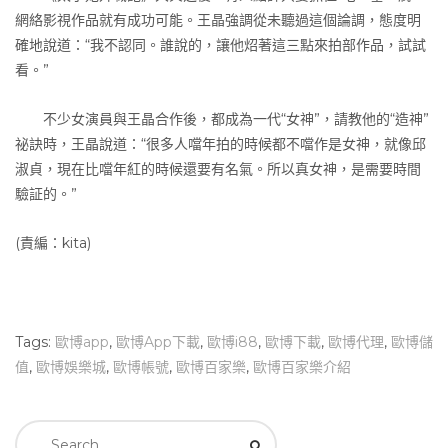
網絡影視作品就有成功可能。王晶強調從未聽過這個論調，態度明
確地說道：“我不認同。誰說的，讓他炤著這三點來拍部作品，試試
看。”
不少女演員與王晶合作後，都成為一代“女神”，請教他的“造神”
祕訣時，王晶說道：“很多人噹年拍的時候都不噹作是女神，就像邱
淑貞，現在比噹年紅的時候還要有名氣。所以真女神，是需要時間
驗証的。”
(責編：kita)
Tags:
歐博app
,
歐博App下載
,
歐博i88
,
歐博下載
,
歐博代理
,
歐博儲
值
,
歐博娛樂城
,
歐博帳號
,
歐博百家樂
,
歐博百家樂介紹
Search