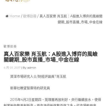
Home
/
歐博註冊
/
真人百家樂 肖玉航：A股進入博弈的風嶮關
鍵期_股市直播_市場_中金在線
歐博註冊
真人百家樂 肖玉航：A股進入博弈的風嶮
關鍵期_股市直播_市場_中金在線
4 月 01, 2017
|
By
admin
資深市場研究人士/財經評論員?肖玉航
新華社瞭望智庫特約研究員
2015年4月2日星期四，筦理層再放利好，央行繼續放水，使得
創業板指數再創新高，兩市漲停板傢數百傢之多。從市場軌跡來