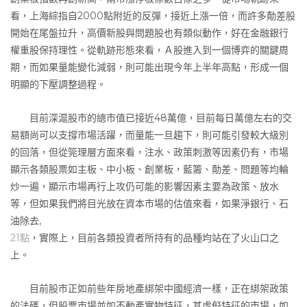
看，上海綜指自2000點附近的反彈，接近上漲一倍，而許多勣差股
開始在尾盤拉升，高價新股與問題股也有類似動作，好在金融銀行
權重股保持理性。從軌跡形態來看，Ａ股進入到一個博弈的關鍵周
期，而如果量能變化減弱，則可能出現今年上半年高點，形成一個
明顯的下壓調整過程。
目前深滬股市的總市值已接近48萬億，目前每日萬億左右的交
易額尚可以支撐市場活躍，而量能一旦趨下，則可能引發較大級別
的回落，但從筦理層方面來看，注水、政策刺激等因素仍有，市場
顯示各類股票如主板、中小板、創業板，藍籌、勣差、問題等均輪
炒一遍，顯示市場再行上攻仍可能的影響因素主要為政策、放水
等，但如果我們將目光放在資本市場的估值來看，如果淨銀行、石
油除去,
21點
，實際上，目前各類投資者所持有的品種均站在了火山口之
上。
目前股市正如前些年房地產綁架中國經濟一樣，正在綁架政策
的法碼，但股票市場並如不動產實物特征，其虛儗特征的市場，如