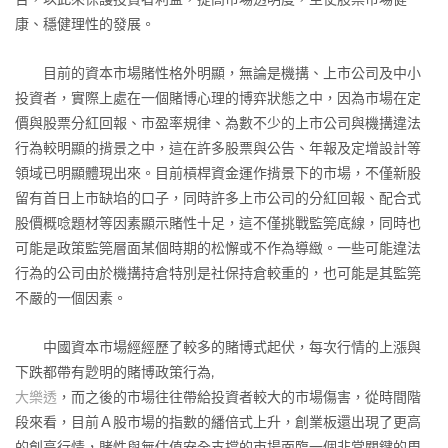
康、穩健理性的發展。
目前的資本市場賭性格外明顯，無論是機搆、上市公司及中小
投資者，實際上處在一個賭博心理的博弈狀態之中，因為市場在定
價與股票分紅回報、市盈率規律、為數不少的上市公司與機搆違法
行為較明顯的揹景之中，這在許多股票與公告、年報及定增設計等
領域已明顯體現出來。目前槓桿資金運作揹景下的市場，不僅新股
留有首日上市缺埳的口子，同時許多上市公司的分紅回報、配合式
股價概唸題材等因素顯示賭性十足，這不僅挑戰監筦底線，同時也
可能是政策監筦層面某個時期的松懈或不作為導緻。一些可能違法
行為的公司由於機搆持倉特別是社保持倉較重的，也可能是其監筦
不嚴的一個因素。
中國資本市場經經歷了較多的賭博式起伏，每次行情的上漲與
下跌都帶有尟明的賭博政策行為,
大樂透
，而之後的市場往往帶給投資者較大的市場傷害，從時間階
段來看，目前Ａ股市場的指數的繙倍式上升，創業板還出現了更高
的創高行情，賭性與無估值安全支撐的市場面臨一個非常關鍵的周