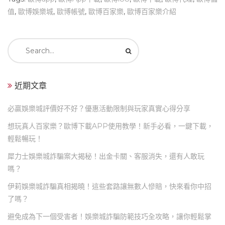
值
,
歐博娛樂城
,
歐博帳號
,
歐博百家樂
,
歐博百家樂介紹
Search
for:
近期文章
必贏娛樂城評價好不好？優惠活動限制與玩家真實心得分享
想玩真人百家樂？歐博下載APP使用教學！新手必看，一鍵下載，
輕鬆暢玩！
犀力士娛樂城詐騙案大揭秘！出金卡關、客服消失，還有人敢玩
嗎？
伊莉娛樂城詐騙真相揭曉！這些套路讓無數人慘賠，快來看你中招
了嗎？
避免成為下一個受害者！娛樂城詐騙防範技巧全攻略，讓你輕鬆掌