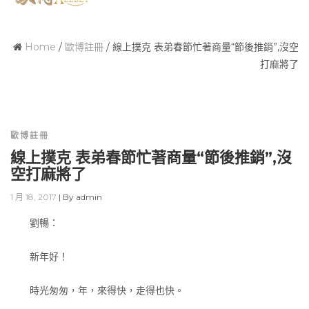
Home
/
歐博註冊
/
線上撲克 表弟春節忙著商量“節後推銷”,沒空
打麻將了
歐博註冊
線上撲克 表弟春節忙著商量“節後推銷”,沒
空打麻將了
1 月 18, 2017
|
By
admin
劉暢：
新年好！
時光匆匆，年，來得快，走得也快。