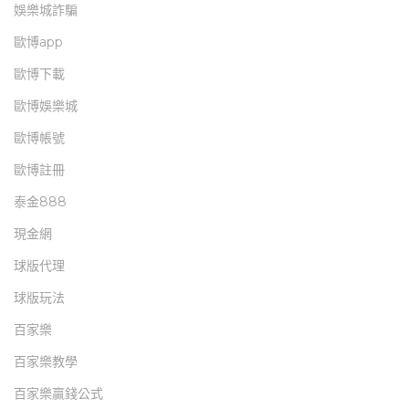
娛樂城詐騙
歐博app
歐博下載
歐博娛樂城
歐博帳號
歐博註冊
泰金888
現金網
球版代理
球版玩法
百家樂
百家樂教學
百家樂贏錢公式