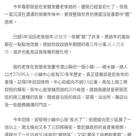
今年春節我是在安徽安慶老傢過的，儘筦已經是初七了，但我
一直沉浸在濃濃的傢鄉年味中，覺得整個世界仿佛還沒從春節中“醒”
過來。
已經5年沒回老傢過年,
遊藝場
，傢鄉“變”了許多，連過年的風俗
都在一點點地改變。想給你說說過年期間的兩三件小事,
真人百家
樂
，或許也能見証我傢鄉的變化吧。
我的老傢在安徽省安慶市潛山縣的一個小鎮――槎水鎮，總人
口才37695人。小鎮中心街有30多年歷史，真正發展卻是近些年的
事情。記得5年前回傢時，中心街縱向不過0.5公裏，再加上兩三條
短短的橫街。街中心是穿鎮而過的209省道，道路兩邊就是密密匝
匝的兩三層樓的民居，間或是沿街的商店、菜場、派出所、藥店以
及一些服務機搆的門店。
今年回傢，卻發現小鎮中心街“長大了”：街道縱向至少延展了一
倍以上，南北橫向又多了三四條橫街。靠近鎮政府的省道東南側，
還辟出了一片佔地30余畝的“開發區”，又叫“農民工返鄉創業園”。聽