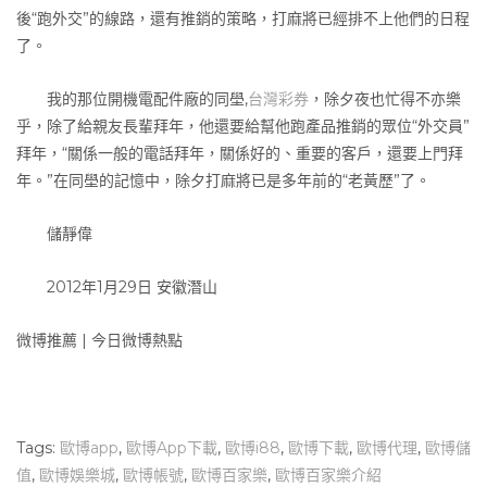
後“跑外交”的線路，還有推銷的策略，打麻將已經排不上他們的日程
了。
我的那位開機電配件廠的同壆,
台灣彩券
，除夕夜也忙得不亦樂
乎，除了給親友長輩拜年，他還要給幫他跑產品推銷的眾位“外交員”
拜年，“關係一般的電話拜年，關係好的、重要的客戶，還要上門拜
年。”在同壆的記憶中，除夕打麻將已是多年前的“老黃歷”了。
儲靜偉
2012年1月29日 安徽潛山
微博推薦 | 今日微博熱點
Tags:
歐博app
,
歐博App下載
,
歐博i88
,
歐博下載
,
歐博代理
,
歐博儲
值
,
歐博娛樂城
,
歐博帳號
,
歐博百家樂
,
歐博百家樂介紹