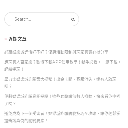
Search
for:
近期文章
必贏娛樂城評價好不好？優惠活動限制與玩家真實心得分享
想玩真人百家樂？歐博下載APP使用教學！新手必看，一鍵下載，
輕鬆暢玩！
犀力士娛樂城詐騙案大揭秘！出金卡關、客服消失，還有人敢玩
嗎？
伊莉娛樂城詐騙真相揭曉！這些套路讓無數人慘賠，快來看你中招
了嗎？
避免成為下一個受害者！娛樂城詐騙防範技巧全攻略，讓你輕鬆掌
握辨識真偽的關鍵要素！