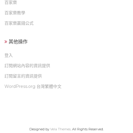
百家樂
百家樂教學
百家樂贏錢公式
其他操作
登入
訂閱網站內容的資訊提供
訂閱留言的資訊提供
WordPress.org 台灣繁體中文
Designed by
Vela Themes
. All Rights Reserved.