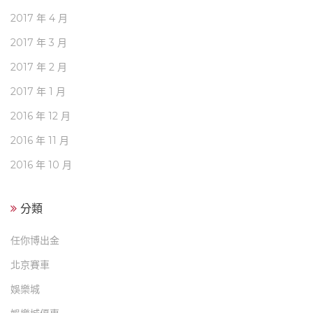
2017 年 4 月
2017 年 3 月
2017 年 2 月
2017 年 1 月
2016 年 12 月
2016 年 11 月
2016 年 10 月
分類
任你博出金
北京賽車
娛樂城